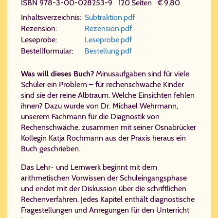
ISBN 978-​3-​00-​028253-​9 120 Seiten € 9,80
In­halts­ver­zeich­nis:
Sub​trak​ti​on.​pdf
Re­zen­si­on:
Re​zen​si​on.​pdf
Le­se­pro­be:
Le​se​pro​be.​pdf
Be­stell­for­mu­lar:
Be​stel​lung.​pdf
Was will dieses Buch?
Minusaufgaben sind für viele
Schüler ein Problem – für rechenschwache Kinder
sind sie der reine Albtraum. Welche Einsichten fehlen
ihnen? Dazu wurde von Dr. Michael Wehrmann,
unserem Fachmann für die Diagnostik von
Rechenschwäche, zusammen mit seiner Osnabrücker
Kollegin Katja Rochmann aus der Praxis heraus ein
Buch geschrieben.
Das Lehr- und Lernwerk beginnt mit dem
arithmetischen Vorwissen der Schuleingangsphase
und endet mit der Diskussion über die schriftlichen
Rechenverfahren. Jedes Kapitel enthält diagnostische
Fragestellungen und Anregungen für den Unterricht