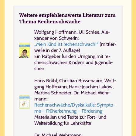
Wei­te­re em­pfeh­lens­wer­te Li­te­ra­tur zum
The­ma Re­chen­schwä­che
Wolf­gang Hoff­mann, Uli Schlee, Ale­
xan­der von Schwe­rin:
„Mein Kind ist re­chen­schwach!“
(mitt­ler­
wei­le in der 7. Auf­la­ge)
Ein Rat­ge­ber für den Um­gang mit re­
chen­schwa­chen Kin­dern und Ju­gend­li­
chen.
Hans Brühl, Chris­ti­an Bus­se­baum, Wolf­
gang Hoff­mann, Hans-​Jo­a­chim Lu­kow,
Mar­ti­na Schnei­der, Dr. Mi­cha­el Wehr­
mann:
Re­chen­schwä­che/​Dys­kal­ku­lie: Symp­to­
me – Früh­er­ken­nung – För­de­rung
Ma­te­ri­a­li­en und Tex­te zur Fort- und
Wei­ter­bil­dung für Lehr­kräf­te
Dr. Mi­cha­el Wehr­mann: