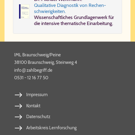
Qua­li­ta­ti­ve Dia­gno­stik von Re­chen­
schwie­rig­kei­ten.
Wis­sen­schaft­li­ches Grund­la­gen­werk für
die in­ten­si­ve the­ma­ti­sche Ein­ar­bei­tung.
IML Braunschweig/Peine
38100 Braunschweig, Steinweg 4
@
info​
zahl​be​griff​.de
0531 - 12 16 77 50
Impressum
Kontakt
Datenschutz
Arbeitskreis Lernforschung